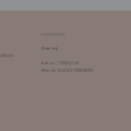
KAARTOOTJE
Over mij
435003
KvK-nr.: 73933716
Btw-id: NL002178963B90
Betaalmethoden