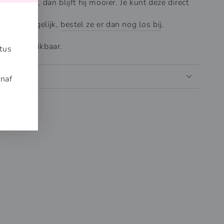
versturen, dan blijft hij mooier. Je kunt deze direct
n hier mogelijk,
bestel ze er dan nog los bij
.
iant
beschikbaar.
tus
anaf