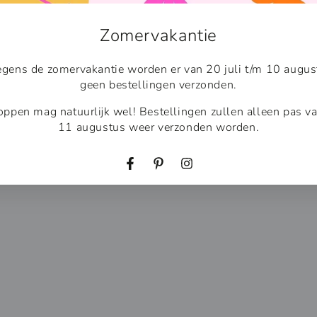
Ik raad aan de kaart in een envelop te 
meebestellen.
Zomervakantie
Wil je meer enveloppen bestellen da
Van deze kaart is er ook een
sale-var
gens de zomervakantie worden er van 20 juli t/m 10 augus
geen bestellingen verzonden.
VERZENDING
ppen mag natuurlijk wel! Bestellingen zullen alleen pas v
11 augustus weer verzonden worden.
Deel
Facebook
Pinterest
Instagram