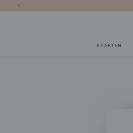
GA DOOR NAAR
INHOUD
KAARTEN
GA DOOR NAAR
PRODUCTINFORMATIE