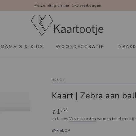
Verzending binnen 1-3 werkdagen
MAMA'S & KIDS
WOONDECORATIE
INPAK
HOME
/
Kaart | Zebra aan bal
1
Reguliere
,50
€
prijs
Incl. btw.
Verzendkosten
worden berekend bij h
ENVELOP