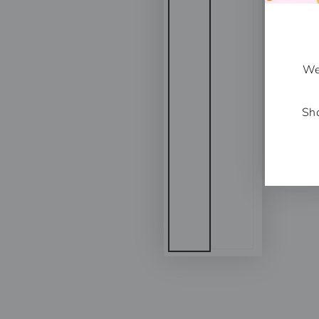
We
Sho