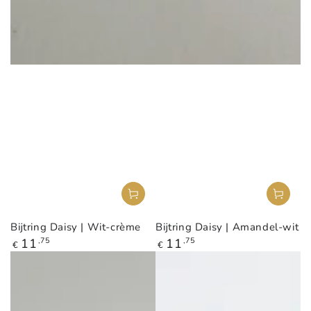
Bijtring Daisy | Wit-crème
Bijtring Daisy | Amandel-wit
Reguliere
Reguliere
11
,75
11
,75
€
€
prijs
prijs