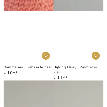
Rammelaar | Gehaakte peer
Bijtring Daisy | Zalmroze-
Reguliere
klei
10
,95
€
prijs
Reguliere
11
,75
€
prijs