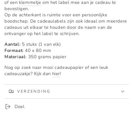
Arts
Arts
of een
klemmetje
om het label mee aan je cadeau te
&amp;
&amp;
bevestigen.
Crafts
Crafts
Op de achterkant is ruimte voor een persoonlijke
Flowers
Flowers
boodschap. De cadeaulabels zijn ook ideaal om meerdere
|
|
cadeaus uit elkaar te houden door de naam van de
5
5
ontvanger op het label te schrijven.
stuks
stuks
Aantal:
5 stuks (1 van elk)
Formaat:
40 x 80 mm
Materiaal:
350 grams papier
Nog op zoek naar mooi cadeaupapier of een leuk
cadeauzakje? Kijk dan
hier
!
VERZENDING
Deel