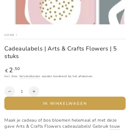
HOME
/
Cadeaulabels | Arts & Crafts Flowers | 5
stuks
2
Reguliere
,50
€
prijs
Incl. btw.
Verzendkosten
worden berekend bij het afrekenen.
Aantal
Verlaag
Verhoog
het
het
IN WINKELWAGEN
aantal
aantal
voor
voor
Cadeaulabels
Cadeaulabels
Maak je cadeau of bos bloemen helemaal af met deze
|
|
gave Arts & Crafts Flowers cadeaulabels! Gebruik
touw