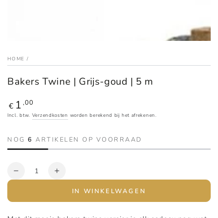
HOME
/
Bakers Twine | Grijs-goud | 5 m
1
Reguliere
,00
€
prijs
Incl. btw.
Verzendkosten
worden berekend bij het afrekenen.
NOG
6
ARTIKELEN OP VOORRAAD
Aantal
Verlaag
Verhoog
het
het
IN WINKELWAGEN
aantal
aantal
voor
voor
Bakers
Bakers