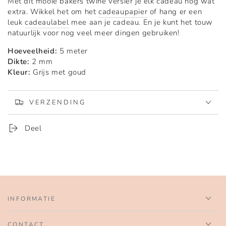
Met dit mooie bakers twine versier je elk cadeau nog wat
Twine
Twine
extra. Wikkel het om het
cadeaupapier
of hang er een
|
|
leuk
cadeaulabel
mee aan je cadeau. En je kunt het touw
Grijs-
Grijs-
natuurlijk voor nog veel meer dingen gebruiken!
goud
goud
|
|
Hoeveelheid:
5 meter
5
5
Dikte:
2 mm
m
m
Kleur:
Grijs met goud
VERZENDING
Deel
INFORMATIE
CONTACT