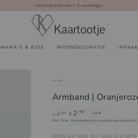
Verzending binnen 1-3 werkdagen
MAMA'S & KIDS
WOONDECORATIE
INPAK
HOME
/
Armband | Oranjeroz
2
,98
,00
–26%
4
€
€
Reguliere
Sale
Incl. btw.
Verzendkosten
worden berekend bij h
prijs
prijs
WEES ER SNEL BIJ, NOG SLECHT