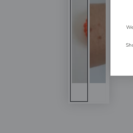
We
Sho