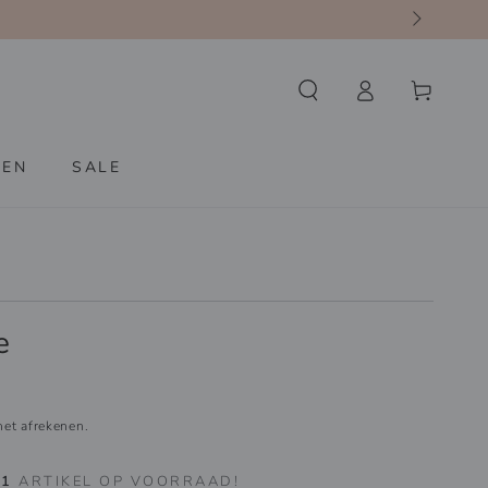
Winkelwagen
Inloggen
KEN
SALE
e
et afrekenen.
S
1
ARTIKEL OP VOORRAAD!