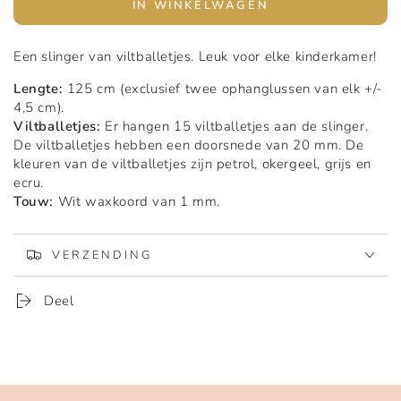
IN WINKELWAGEN
aantal
aantal
voor
voor
Slinger
Slinger
Een slinger van viltballetjes. Leuk voor elke kinderkamer!
viltballetjes
viltballetjes
|
|
Lengte:
125 cm (exclusief twee ophanglussen van elk +/-
Petrol-
Petrol-
4,5 cm).
okergeel
okergeel
Viltballetjes:
Er hangen 15 viltballetjes aan de slinger.
De viltballetjes hebben een doorsnede van 20 mm. De
kleuren van de viltballetjes zijn petrol, okergeel, grijs en
ecru.
Touw:
Wit waxkoord van 1 mm.
VERZENDING
Deel