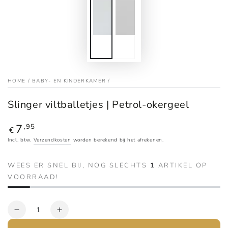
HOME
/
BABY- EN KINDERKAMER
/
Slinger viltballetjes | Petrol-okergeel
7
Reguliere
,95
€
prijs
Incl. btw.
Verzendkosten
worden berekend bij het afrekenen.
WEES ER SNEL BIJ, NOG SLECHTS
1
ARTIKEL OP
VOORRAAD!
Aantal
Verlaag
Verhoog
het
het